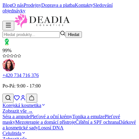
Blog
O nás
Prodejny
Doprava a platba
Kontakty
Sledování
objednávky
Hledat
99%
+420 734 716 376
Po-Pá: 9:00 - 17:00
Korejská kosmetika
Zobrazit vše →
Séra a ampule
Pleťové a oční krémy
Tonika a emulze
Pleťové
masky
Mezoterapie a domácí přístroje
Čištění a SPF ochrana
Dárkové
a kosmetické sady
Lososí DNA
Celulitida
Zobrazit vše →