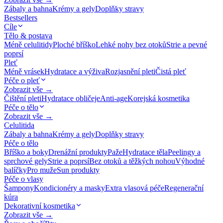
Zábaly a bahna
Krémy a gely
Doplňky stravy
Bestsellers
Cíle
Tělo & postava
Méně celulitidy
Ploché bříško
Lehké nohy bez otoků
Strie a pevné
poprsí
Pleť
Méně vrásek
Hydratace a výživa
Rozjasnění pleti
Čistá pleť
Péče o pleť
Zobrazit vše →
Čištění pleti
Hydratace obličeje
Anti-age
Korejská kosmetika
Péče o tělo
Zobrazit vše →
Celulitida
Zábaly a bahna
Krémy a gely
Doplňky stravy
Péče o tělo
Bříško a boky
Drenážní produkty
Paže
Hydratace těla
Peelingy a
sprchové gely
Strie a poprsí
Bez otoků a těžkých nohou
Výhodné
balíčky
Pro muže
Sun produkty
Péče o vlasy
Šampony
Kondicionéry a masky
Extra vlasová péče
Regenerační
kúra
Dekorativní kosmetika
Zobrazit vše →