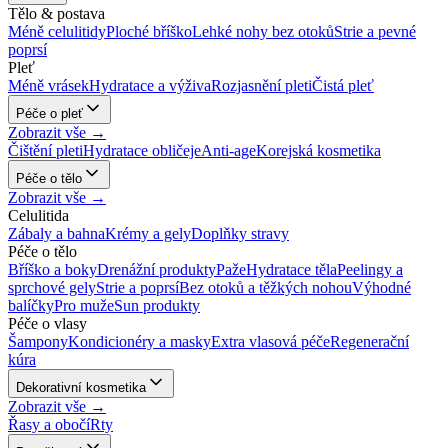
Tělo & postava
Méně celulitidy
Ploché bříško
Lehké nohy bez otoků
Strie a pevné
poprsí
Pleť
Méně vrásek
Hydratace a výživa
Rozjasnění pleti
Čistá pleť
Péče o pleť
Zobrazit vše →
Čištění pleti
Hydratace obličeje
Anti-age
Korejská kosmetika
Péče o tělo
Zobrazit vše →
Celulitida
Zábaly a bahna
Krémy a gely
Doplňky stravy
Péče o tělo
Bříško a boky
Drenážní produkty
Paže
Hydratace těla
Peelingy a
sprchové gely
Strie a poprsí
Bez otoků a těžkých nohou
Výhodné
balíčky
Pro muže
Sun produkty
Péče o vlasy
Šampony
Kondicionéry a masky
Extra vlasová péče
Regenerační
kúra
Dekorativní kosmetika
Zobrazit vše →
Řasy a obočí
Rty