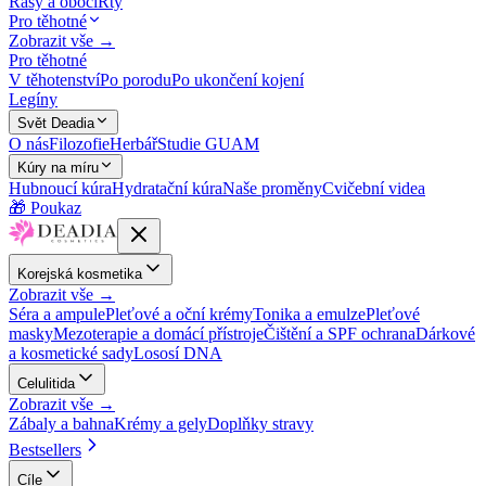
Řasy a obočí
Rty
Pro těhotné
Zobrazit vše →
Pro těhotné
V těhotenství
Po porodu
Po ukončení kojení
Legíny
Svět Deadia
O nás
Filozofie
Herbář
Studie GUAM
Kúry na míru
Hubnoucí kúra
Hydratační kúra
Naše proměny
Cvičební videa
🎁 Poukaz
Korejská kosmetika
Zobrazit vše →
Séra a ampule
Pleťové a oční krémy
Tonika a emulze
Pleťové
masky
Mezoterapie a domácí přístroje
Čištění a SPF ochrana
Dárkové
a kosmetické sady
Lososí DNA
Celulitida
Zobrazit vše →
Zábaly a bahna
Krémy a gely
Doplňky stravy
Bestsellers
Cíle