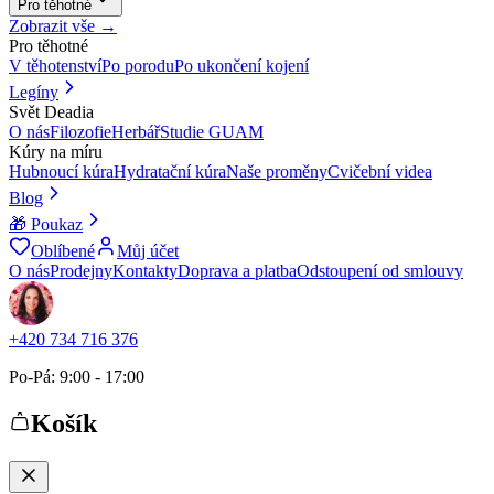
Pro těhotné
Zobrazit vše →
Pro těhotné
V těhotenství
Po porodu
Po ukončení kojení
Legíny
Svět Deadia
O nás
Filozofie
Herbář
Studie GUAM
Kúry na míru
Hubnoucí kúra
Hydratační kúra
Naše proměny
Cvičební videa
Blog
🎁 Poukaz
Oblíbené
Můj účet
O nás
Prodejny
Kontakty
Doprava a platba
Odstoupení od smlouvy
+420 734 716 376
Po-Pá: 9:00 - 17:00
Košík