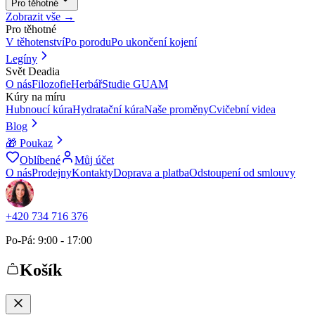
Pro těhotné
Zobrazit vše →
Pro těhotné
V těhotenství
Po porodu
Po ukončení kojení
Legíny
Svět Deadia
O nás
Filozofie
Herbář
Studie GUAM
Kúry na míru
Hubnoucí kúra
Hydratační kúra
Naše proměny
Cvičební videa
Blog
🎁 Poukaz
Oblíbené
Můj účet
O nás
Prodejny
Kontakty
Doprava a platba
Odstoupení od smlouvy
+420 734 716 376
Po-Pá: 9:00 - 17:00
Košík