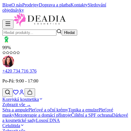
Blog
O nás
Prodejny
Doprava a platba
Kontakty
Sledování
objednávky
Hledat
99%
+420 734 716 376
Po-Pá: 9:00 - 17:00
Korejská kosmetika
Zobrazit vše →
Séra a ampule
Pleťové a oční krémy
Tonika a emulze
Pleťové
masky
Mezoterapie a domácí přístroje
Čištění a SPF ochrana
Dárkové
a kosmetické sady
Lososí DNA
Celulitida
Zobrazit vše →