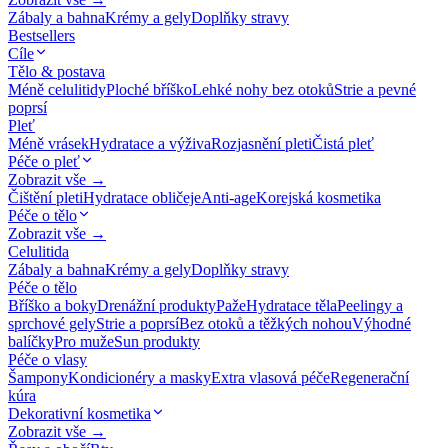
Zábaly a bahna
Krémy a gely
Doplňky stravy
Bestsellers
Cíle
Tělo & postava
Méně celulitidy
Ploché bříško
Lehké nohy bez otoků
Strie a pevné
poprsí
Pleť
Méně vrásek
Hydratace a výživa
Rozjasnění pleti
Čistá pleť
Péče o pleť
Zobrazit vše →
Čištění pleti
Hydratace obličeje
Anti-age
Korejská kosmetika
Péče o tělo
Zobrazit vše →
Celulitida
Zábaly a bahna
Krémy a gely
Doplňky stravy
Péče o tělo
Bříško a boky
Drenážní produkty
Paže
Hydratace těla
Peelingy a
sprchové gely
Strie a poprsí
Bez otoků a těžkých nohou
Výhodné
balíčky
Pro muže
Sun produkty
Péče o vlasy
Šampony
Kondicionéry a masky
Extra vlasová péče
Regenerační
kúra
Dekorativní kosmetika
Zobrazit vše →