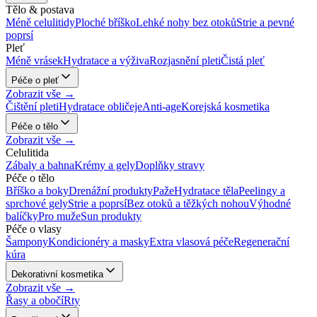
Tělo & postava
Méně celulitidy
Ploché bříško
Lehké nohy bez otoků
Strie a pevné
poprsí
Pleť
Méně vrásek
Hydratace a výživa
Rozjasnění pleti
Čistá pleť
Péče o pleť
Zobrazit vše →
Čištění pleti
Hydratace obličeje
Anti-age
Korejská kosmetika
Péče o tělo
Zobrazit vše →
Celulitida
Zábaly a bahna
Krémy a gely
Doplňky stravy
Péče o tělo
Bříško a boky
Drenážní produkty
Paže
Hydratace těla
Peelingy a
sprchové gely
Strie a poprsí
Bez otoků a těžkých nohou
Výhodné
balíčky
Pro muže
Sun produkty
Péče o vlasy
Šampony
Kondicionéry a masky
Extra vlasová péče
Regenerační
kúra
Dekorativní kosmetika
Zobrazit vše →
Řasy a obočí
Rty