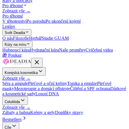
Řasy a obočí
Rty
Pro těhotné
Zobrazit vše →
Pro těhotné
V těhotenství
Po porodu
Po ukončení kojení
Legíny
Svět Deadia
O nás
Filozofie
Herbář
Studie GUAM
Kúry na míru
Hubnoucí kúra
Hydratační kúra
Naše proměny
Cvičební videa
🎁 Poukaz
Korejská kosmetika
Zobrazit vše →
Séra a ampule
Pleťové a oční krémy
Tonika a emulze
Pleťové
masky
Mezoterapie a domácí přístroje
Čištění a SPF ochrana
Dárkové
a kosmetické sady
Lososí DNA
Celulitida
Zobrazit vše →
Zábaly a bahna
Krémy a gely
Doplňky stravy
Bestsellers
Cíle