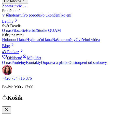
Pro těhotné
Zobrazit vše →
Pro těhotné
V těhotenství
Po porodu
Po ukončení kojení
Legíny
Svět Deadia
O nás
Filozofie
Herbář
Studie GUAM
Kúry na míru
Hubnoucí kúra
Hydratační kúra
Naše proměny
Cvičební videa
Blog
🎁 Poukaz
Oblíbené
Můj účet
O nás
Prodejny
Kontakty
Doprava a platba
Odstoupení od smlouvy
+420 734 716 376
Po-Pá: 9:00 - 17:00
Košík