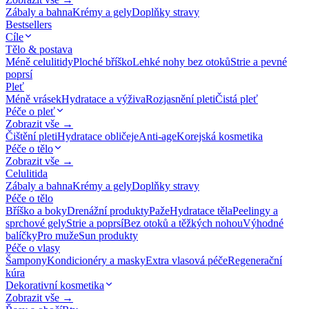
Zábaly a bahna
Krémy a gely
Doplňky stravy
Bestsellers
Cíle
Tělo & postava
Méně celulitidy
Ploché bříško
Lehké nohy bez otoků
Strie a pevné
poprsí
Pleť
Méně vrásek
Hydratace a výživa
Rozjasnění pleti
Čistá pleť
Péče o pleť
Zobrazit vše →
Čištění pleti
Hydratace obličeje
Anti-age
Korejská kosmetika
Péče o tělo
Zobrazit vše →
Celulitida
Zábaly a bahna
Krémy a gely
Doplňky stravy
Péče o tělo
Bříško a boky
Drenážní produkty
Paže
Hydratace těla
Peelingy a
sprchové gely
Strie a poprsí
Bez otoků a těžkých nohou
Výhodné
balíčky
Pro muže
Sun produkty
Péče o vlasy
Šampony
Kondicionéry a masky
Extra vlasová péče
Regenerační
kúra
Dekorativní kosmetika
Zobrazit vše →