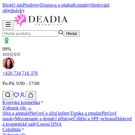
Blog
O nás
Prodejny
Doprava a platba
Kontakty
Sledování
objednávky
Hledat
99%
+420 734 716 376
Po-Pá: 9:00 - 17:00
Korejská kosmetika
Zobrazit vše →
Séra a ampule
Pleťové a oční krémy
Tonika a emulze
Pleťové
masky
Mezoterapie a domácí přístroje
Čištění a SPF ochrana
Dárkové
a kosmetické sady
Lososí DNA
Celulitida
Zobrazit vše →