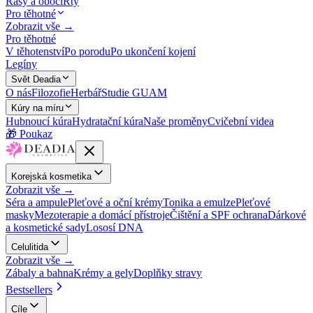
Řasy a obočí
Rty
Pro těhotné
Zobrazit vše →
Pro těhotné
V těhotenství
Po porodu
Po ukončení kojení
Legíny
Svět Deadia
O nás
Filozofie
Herbář
Studie GUAM
Kúry na míru
Hubnoucí kúra
Hydratační kúra
Naše proměny
Cvičební videa
🎁 Poukaz
Korejská kosmetika
Zobrazit vše →
Séra a ampule
Pleťové a oční krémy
Tonika a emulze
Pleťové
masky
Mezoterapie a domácí přístroje
Čištění a SPF ochrana
Dárkové
a kosmetické sady
Lososí DNA
Celulitida
Zobrazit vše →
Zábaly a bahna
Krémy a gely
Doplňky stravy
Bestsellers
Cíle