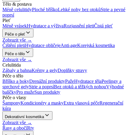
Tělo & postava
Méně celulitidy
Ploché bříško
Lehké nohy bez otoků
Strie a pevné
poprsí
Pleť
Méně vrásek
Hydratace a výživa
Rozjasnění pleti
Čistá pleť
Péče o pleť
Zobrazit vše →
Čištění pleti
Hydratace obličeje
Anti-age
Korejská kosmetika
Péče o tělo
Zobrazit vše →
Celulitida
Zábaly a bahna
Krémy a gely
Doplňky stravy
Péče o tělo
Bříško a boky
Drenážní produkty
Paže
Hydratace těla
Peelingy a
sprchové gely
Strie a poprsí
Bez otoků a těžkých nohou
Výhodné
balíčky
Pro muže
Sun produkty
Péče o vlasy
Šampony
Kondicionéry a masky
Extra vlasová péče
Regenerační
kúra
Dekorativní kosmetika
Zobrazit vše →
Řasy a obočí
Rty